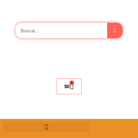
0
$
0